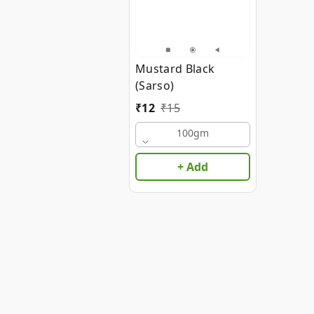
Mustard Black
(Sarso)
₹
12
₹
15
100gm
+ Add