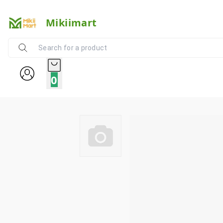
Mikiimart
0